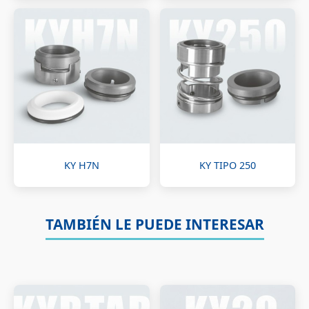
KY H7N
KY TIPO 250
TAMBIÉN LE PUEDE INTERESAR