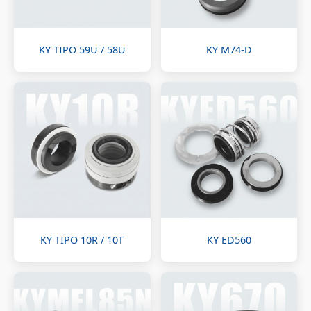
KY TIPO 59U / 58U
KY M74-D
KY TIPO 10R / 10T
KY ED560