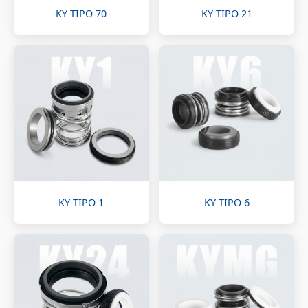
KY TIPO 70
KY TIPO 21
KY TIPO 1
KY TIPO 6