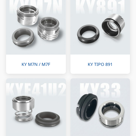
KY M7N / M7F
KY TIPO 891