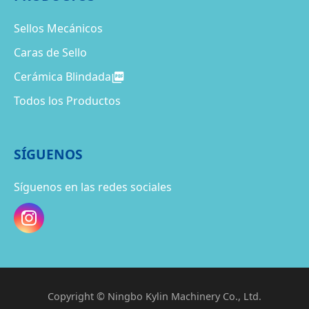
Sellos Mecánicos
Caras de Sello
Cerámica Blindada
Todos los Productos
SÍGUENOS
Síguenos en las redes sociales
Copyright © Ningbo Kylin Machinery Co., Ltd.